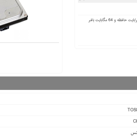
هارد دیسک اینترنال توشیبا (TOSHIBA 1TB) با 1 ترابایت حافظه و 64 مگابایت بافر
TOS
C
کس