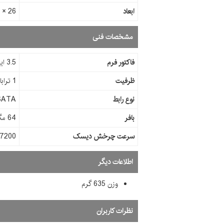
ابعاد
26 × 101.6 × 147 ميلي‌متر
مشخصات فنی
فاکتور فرم
3.5 اینچ
ظرفیت
1 ترابایت
نوع رابط
SATA
بافر
64 مگابایت
سرعت چرخش دیسک
7200 دور در دقیقه
اطلاعات دیگر
وزن 635 گرم
نظرات کاربران