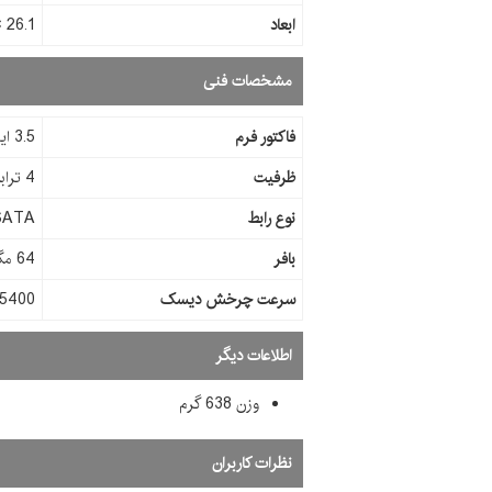
ابعاد
26.1 × 101.6 × 147 ميلي‌متر
مشخصات فنی
فاکتور فرم
3.5 اینچ
ظرفیت
4 ترابایت
نوع رابط
SATA
بافر
64 مگابایت
سرعت چرخش دیسک
5400 دور در دقیقه
اطلاعات دیگر
وزن 638 گرم
نظرات کاربران