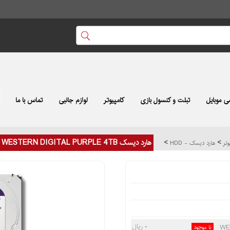
 موبایل
تبلت و کنسول بازی
کامپیوتر
لوازم جانبی
تماس با ما
>
>
هارد دیسک WESTERN DIGITAL PURPLE 4TB
وتر
هارد دیسک - HDD
۰ ریال
نا موجود