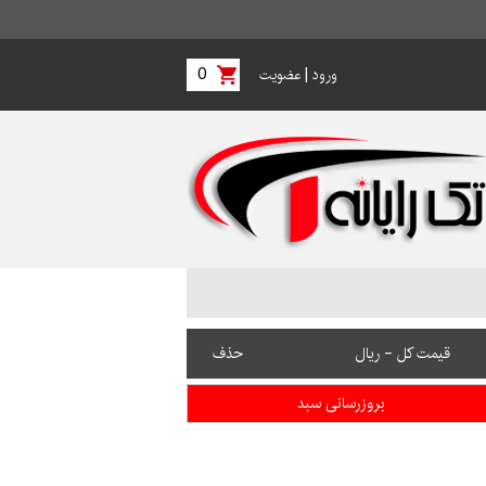
0
|
ورود
عضویت
قیمت کل - ریال
حذف