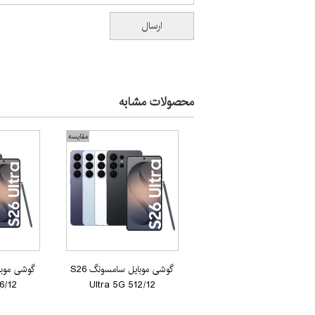
محصولات مشابه
مقایسه
گوشی موبایل سامسونگ S26
6/12
Ultra 5G 512/12