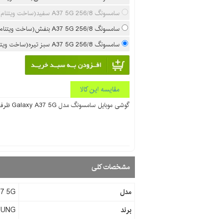
سامسونگ A37 5G 256/8 سفید(ساخت ویتنام)
سامسونگ A37 5G 256/8 بنفش(ساخت ویتنام)
سامسونگ A37 5G 256/8 سبز تیره(ساخت ویتنام)
مقایسه این کالا
گوشی موبايل سامسونگ مدل Galaxy A37 5G ظرفیت 256 گیگابایت رم 8 گیگابایت
مشخصات کلی
مدل
7 5G
برند
SUNG