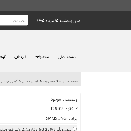
امروز پنجشنبه ۱۵ مرداد ۱۴۰۵
صفحه اصلی
محصولات
لپ تاپ
گوشی
>
>
->
صفحه اصلی
محصولات
گوشی موبایل
گوشی موبایل سامس
وضعیت : موجود
کد کالا : 126108
برند : SAMSUNG
سامسونگ A37 5G 256/8 مشکی(ساخت ویتنام)