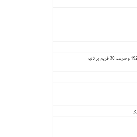
رزولوشن 2160 × 3840 و سرعت 30 فریم بر ثانیه (4K@30FPS)-رزولوشن 1080 × 1920 و سرعت 30 فریم بر ثانیه
زی