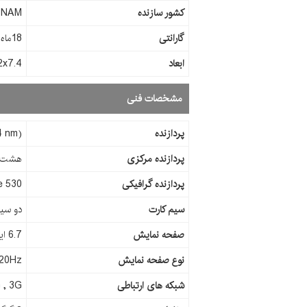
کشور سازنده
TNAM
گارانتی
18ماه شرکتی
ابعاد
78.2x7.4
مشخصات فنی
پردازنده
4 nm)
پردازنده مرکزی
هشت هسته ای (چهار
پردازنده گرافیکی
e 530
سیم کارت
دو سیم
صفحه نمایش
6.7 اینچ
نوع صفحه نمایش
20Hz
شبکه های ارتباطی
 , 3G