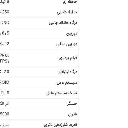
حافظه رم
8 گیگابایت
حافظه داخلی
256 گیگابایت
درگاه حافظه جانبی
SDXC
دوربین
50+8+5 مگاپیکسل 
دوربین سلفی
12 مگاپیکسل
فیلم برداری
(1080p@30FPS)
درگاه ارتباطی
C 2.0
سیستم عامل
ROID
نسخه سیستم عامل
D 16
حسگر
اثر ان
باتری
5000 میلی آمپر
قدرت شارژدهی باتری
شارژ سری