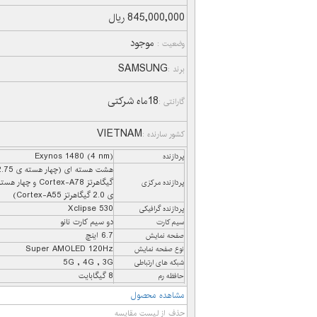
845,000,000 ریال
موجود
وضعیت :
SAMSUNG
برند :
18ماه شرکتی
گارانتی :
VIETNAM
کشور سارنده :
Exynos 1480 (4 nm)
پردازنده
هشت هسته ای (چهار هسته 
گیگاهرتز Cortex-A78 و چهار هس
پردازنده مرکزی
ی 2.0 گیگاهرتز Cortex-A55)
Xclipse 530
پردازنده گرافیکی
دو سیم کارت نانو
سیم کارت
6.7 اینچ
صفحه نمایش
Super AMOLED 120Hz
نوع صفحه نمایش
5G , 4G , 3G
شبکه های ارتباطی
8 گیگابایت
حافظه رم
256 گیگابایت
حافظه داخلی
مشاهده محصول
microSDXC
درگاه حافظه جانبی
حذف از لیست مقایسه
50+8+5 مگاپیکسل (سه گانه)
دوربین