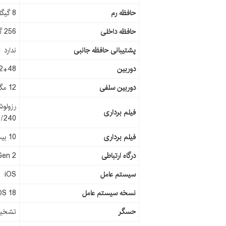
حافظه رم
8 گیگابایت
حافظه داخلی
256 گیگابایت
پشتیبانی حافظه جانبی
ندارد
دوربین
48+12+48 مگاپ
دوربین سلفی
12 مگاپیکسل+SL 3D
فیلم برداری
25/30/60/120/240
فیلم برداری
10 بیت HDR، Dolby Vision HDR (تا 60 فریم در ثانیه)، ProRes، ویدئو/صوت 3 بعدی ، ضبط صدای استریو
درگاه ارتباطی
Gen 2
سیستم عامل
iOS
نسخه سیستم عامل
OS 18
حسگر
تشخیص