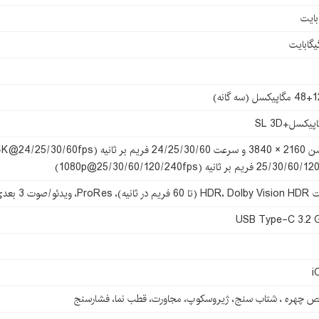
یکسل (سه گانه)
 فریم بر ثانیه (1080p@25/30/60/120/240fps)
USB Type-C 3.2 
i
 چهره ، شتاب سنج، ژیروسکوپ، مجاورت، قطب نما، فشارسنج