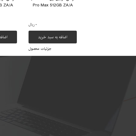
B ZA/A
Pro Max 512GB ZA/A
۰ ریال
اضافه به سبد خرید
اضافه
جزئیات محصول