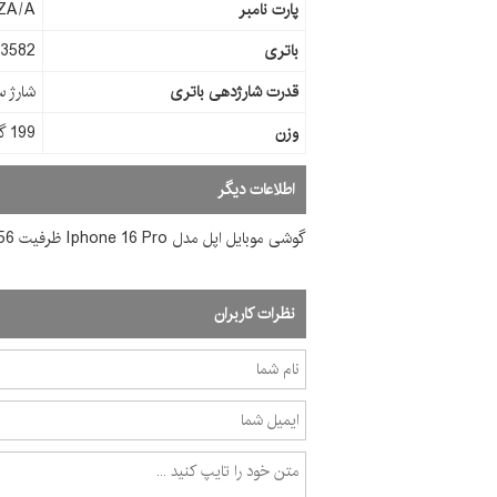
پارت نامبر
ZA/A
باتری
3582 میلی آمپر
قدرت شارژدهی باتری
شارژ سری
وزن
199 گرم
اطلاعات دیگر
گوشی موبايل اپل مدل Iphone 16 Pro ظرفیت 256 گیگابایت رم 8 گیگابایت (پک اصلی و مدل نامبر M)
نظرات کاربران