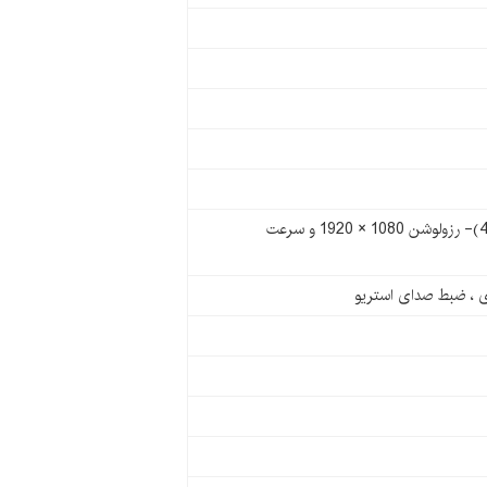
رزولوشن 2160 × 3840 و سرعت 24/25/30/60 فریم بر ثانیه (4K@24/25/30/60fps)- رزولوشن 1080 × 1920 و سرعت