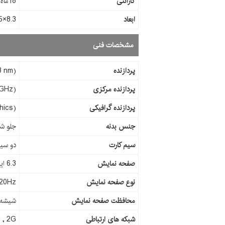
گارانتی
18ماه شرکتی
ابعاد
8.3×71.5×149.6 میلی‌متر
مشخصات فنی
پردازنده
3 nm)
پردازنده مرکزی
 GHz)
پردازنده گرافیکی
hics)
جنس بدنه
جلو شی
سیم کارت
دو سیم
صفحه نمایش
6.3 اینچ
نوع صفحه نمایش
120Hz
محافظت صفحه نمایش
شیشه س
شبکه های ارتباطی
 , 2G