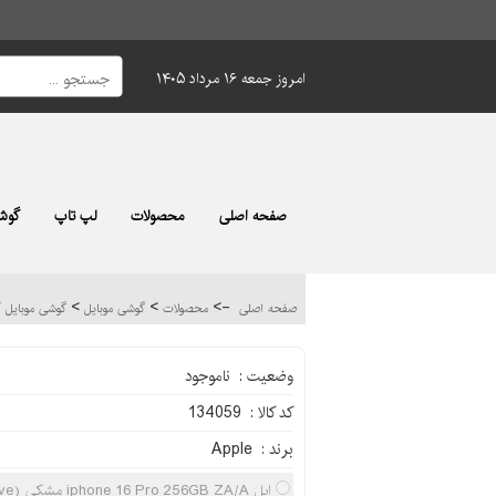
امروز جمعه ۱۶ مرداد ۱۴۰۵
صفحه اصلی
محصولات
لپ تاپ
گوشی
>
>
->
صفحه اصلی
محصولات
گوشی موبایل
گوشی موبایل آیفون one
وضعیت : ناموجود
کد کالا : 134059
برند : Apple
اپل iphone 16 Pro 256GB ZA/A مشکی (Non-Active)