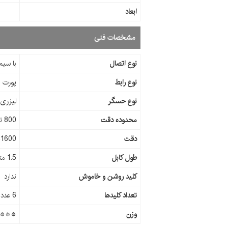
ابعاد
مشخصات فنی
نوع اتصال
با سیم
نوع رابط
پورت USB
نوع حسگر
لیزری
محدوده دقت
800 تا 1600
دقت
1600تا800
طول کابل
1.5 متر
کلید روشن و خاموش
ندارد
تعداد کلیدها
6 عدد
وزن
***