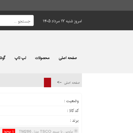
امروز شنبه ۱۷ مرداد ۱۴۰۵
صفحه اصلی
محصولات
لپ تاپ
گوشی
->
صفحه اصلی
وضعیت :
کد کالا :
برند :
ماوس با سیم TSCO مدل TM286
نا موجود