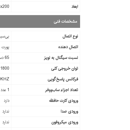
ابعاد
x320x200
مشخصات فنی
نوع اتصال
بی‌سیم
اتصال دهنده
پورت USB , شیار کارت حافظه , بلوتوث
نسبت سیگنال به نویز
65 دسی بل
توان خروجی کلی
1800 وات
فرکانس پاسخ‌گویی
-20KHZ
تعداد اجزاء ساب‌ووفر
1 عدد
ورودی کارت حافظه
دارد
ورودی صدا
ندارد
ورودی میکروفون
ندارد