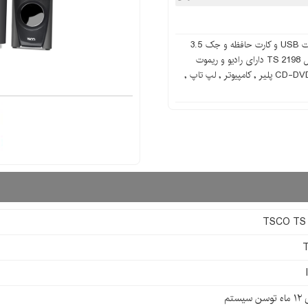
اسپیکر 3 تکه تسکو مدل TS 2198 دارای ورودی پورت USB و کارت حافظه و جک 3.5
ميلي‌متري صدا و بلوتوث میباشد.اسپیکر TSCO مدل TS 2198 دارای رادیو و ریموت
کنترل میباشد.قابل اتصال به تلويزيون , CD-DVD , BlueRay پلير , كامپيوتر , لپ تاپ ,
TSCO TS 
سیستم