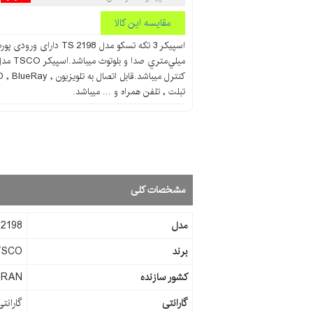
مقایسه این کالا
تبلت , تلفن همراه و ... میباشد.
مشخصات کلی
مدل
2198
برند
TSCO
کشور سازنده
IRAN
گارانتی
گارانتی ۱۲ ماه توسن 