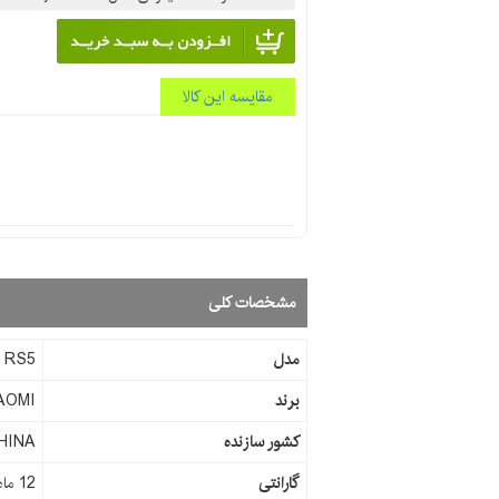
مقایسه این کالا
مشخصات کلی
مدل
u RS5
برند
AOMI
کشور سازنده
HINA
گارانتی
12 ماه شرکتی