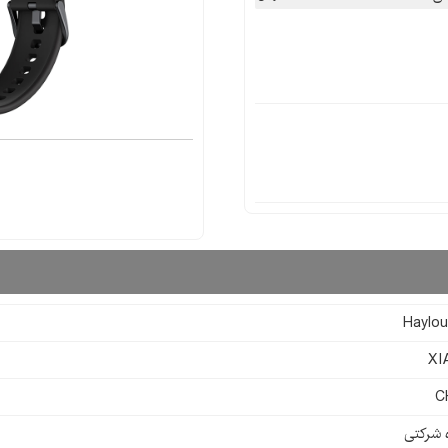
Haylo
XI
C