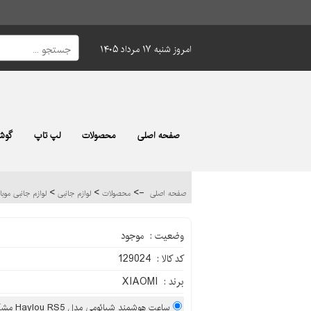
امروز شنبه ۱۷ مرداد ۱۴۰۵
صفحه اصلی
محصولات
لپ تاپ
گوشی
>
>
->
صفحه اصلی
محصولات
لوازم جانبی
لوازم جانبی موب
وضعیت : موجود
کد کالا : 129024
برند : XIAOMI
ساعت هوشمند شیائومی مدل Haylou RS5 مشکی