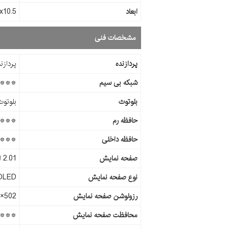
ابعاد
8.5x10.5
مشخصات فنی
پردازنده
پردازن
شبکه بی سیم
***
بلوتوث
بلوتوث 
حافظه رم
***
حافظه داخلی
***
صفحه نمایش
2.01 اینچ
نوع صفحه نمایش
OLED
رزولوشن صفحه نمایش
502×410 پیکسل
محافظت صفحه نمایش
***