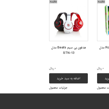
مقایسه
مقایسه
هدفون بی سیم Royal مدل
هدفون بی سیم Beats مدل
STN-13
۰ ریال
۰ ریال
رید
اضافه به سبد خرید
ت محصول
جزئیات محصول