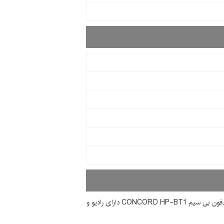
هدفون بی سیم CONCORD مدل HP-BT1 قابلیت پخش موسیقی از طریق بلوتوث ، کابل AUX و رم میکرو اس دی را دارد.هدفون بی سیم CONCORD HP-BT1 دارای رادیو و