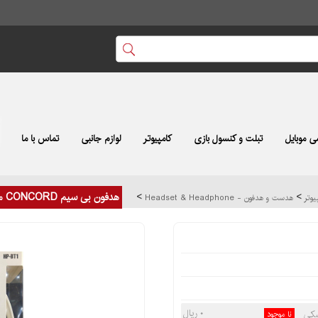
 موبایل
تبلت و کنسول بازی
کامپیوتر
لوازم جانبی
تماس با ما
>
>
هدفون بی سیم CONCORD مدل HP-BT1
پیوتر
هدست و هدفون - Headset & Headphone
۰ ریال
نا موجود