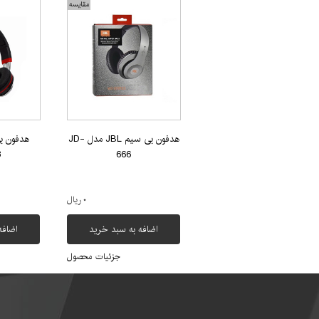
مقایسه
هدفون بی سیم JBL مدل JD-
8
666
۰ ریال
اضافه به سبد خرید
اضافه
جزئیات محصول