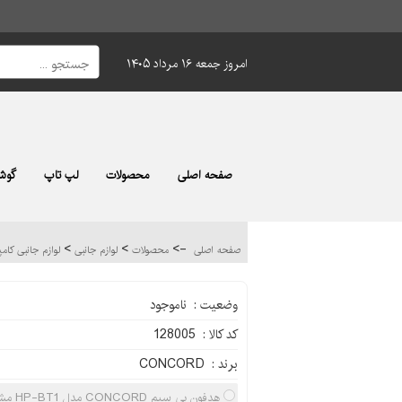
امروز جمعه ۱۶ مرداد ۱۴۰۵
صفحه اصلی
محصولات
لپ تاپ
گوشی
>
>
->
صفحه اصلی
محصولات
لوازم جانبی
لوازم جانبی کام
وضعیت : ناموجود
کد کالا : 128005
برند : CONCORD
هدفون بی سیم CONCORD مدل HP-BT1 مشکی