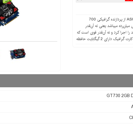
کارت گرافیک ایسوس مدل ASUS GT730 2GB DDR3 از پردازنده گرافیکی 700
یان‌رده‌ میباشد یعنی نه آن‌قدر
 را اجرا کرد و نه آن‌قدر قوی است که
بتواند تمام بازی‌ها را در بالاترین جزییات اجرا کند.این کارت گرافیک دارای 2 گیگابایت حافظه
GT730 2GB 
C