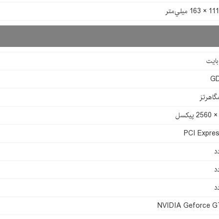
G
PCI Expres
د
د
د
NVIDIA Geforce 