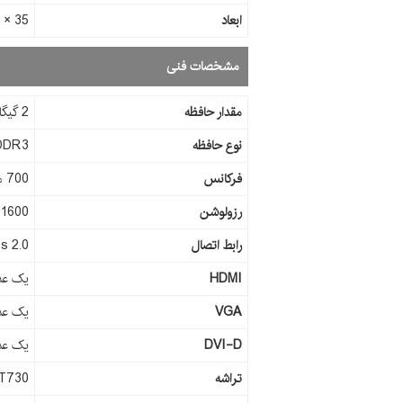
ابعاد
35 × 111 × 163 ميلي‌متر
مشخصات فنی
مقدار حافظه
2 گیگابایت
نوع حافظه
DDR3
فرکانس
700 مگاهرتز
رزولوشن
1600 × 2560 پیکسل
رابط اتصال
s 2.0
HDMI
یک عد
VGA
یک عد
DVI-D
یک عد
تراشه
GT730