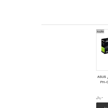
مقایسه
کارت گرافیک ایسوس ASUS
PH-G
۰ ریال
رید