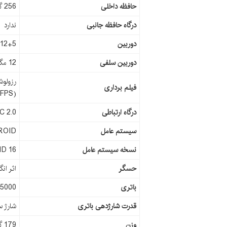
حافظه داخلی
256 گیگابایت
درگاه حافظه جانبی
ندارد
دوربین
50+12+5 مگاپیکس
دوربین سلفی
12 مگاپیکسل
فیلم برداری
(1080p@60FPS)
درگاه ارتباطی
C 2.0
سیستم عامل
ROID
نسخه سیستم عامل
D 16
حسگر
اثر ان
باتری
5000 میلی آمپر
قدرت شارژدهی باتری
شارژ سری
وزن
179 گرم