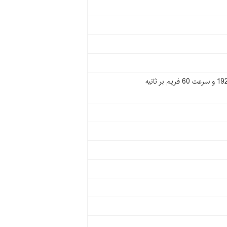
رزولوشن 2160 × 3840 و سرعت 30 فریم بر ثانیه (4K@30FPS)-رزولوشن 1080 × 1920 و سرعت 60 فریم بر ثانیه