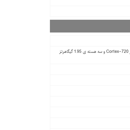
هشت هسته ای (یک هسته ی 2.9 گیگاهرتز Cortex-720 و چهار هسته ی 2.6 گیگاهرتز Cortex-720 و سه هسته ی 1.95 گیگاهرتز