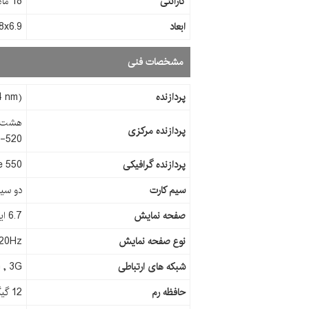
گارانتی
18 ماه شرکتی
ابعاد
76.8x6.9
مشخصات فنی
پردازنده
4 nm)
پردازنده مرکزی
520) )
پردازنده گرافیکی
e 550
سیم کارت
دو سیم
صفحه نمایش
6.7 اینچ
نوع صفحه نمایش
20Hz
شبکه های ارتباطی
 , 3G
حافظه رم
12 گیگابایت