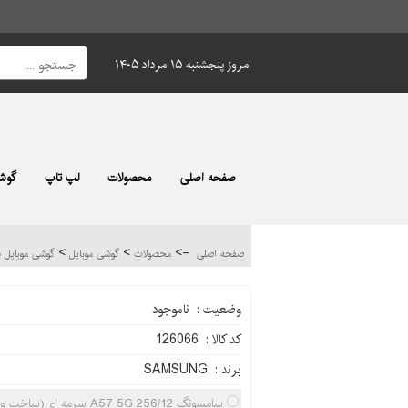
امروز پنجشنبه ۱۵ مرداد ۱۴۰۵
صفحه اصلی
محصولات
لپ تاپ
گوشی
>
>
->
صفحه اصلی
محصولات
گوشی موبایل
گوشی موبایل سامس
وضعیت : ناموجود
کد کالا : 126066
برند : SAMSUNG
سامسونگ A57 5G 256/12 سرمه ای(ساخت ویتنام)