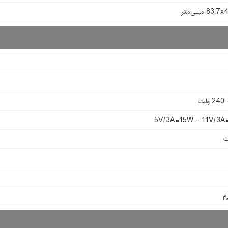
8 میلی‌متر
5V/3A=15W - 11V/3A