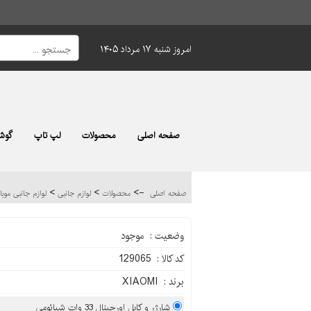
امروز شنبه ۱۷ مرداد ۱۴۰۵
صفحه اصلی
محصولات
لپ تاپ
گوشی
>
>
->
صفحه اصلی
محصولات
لوازم جانبی
لوازم جانبی موب
وضعیت : موجود
کد کالا : 129065
برند : XIAOMI
شارژر و کابل اورجینال 33 وات شیائومی