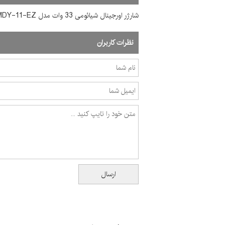
شارژر اورجینال شیائومی 33 وات مدل MDY-11-EZ دارای قابلیت توربو شارژ
نظرات کاربران