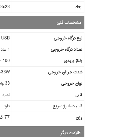
ابعاد
3.7x48x28
مشخصات فنی
نوع درگاه خروجی
USB
تعداد درگاه خروجی
1 عدد
ولتاژ ورودی
100 - 240 ولت
شدت جریان خروجی
=33W
توان خروجی
33 وات
کابل
ندارد
قابلیت شارژ سریع
دارد
وزن
77 گرم
اطلاعات دیگر