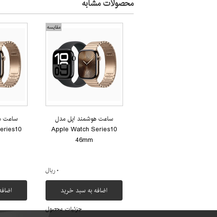
محصولات مشابه
مقایسه
ساعت هوشمند اپل مدل
ساعت ه
eries10
Apple Watch Series10
46mm
۰ ریال
اضافه به سبد خرید
اضافه
جزئیات محصول