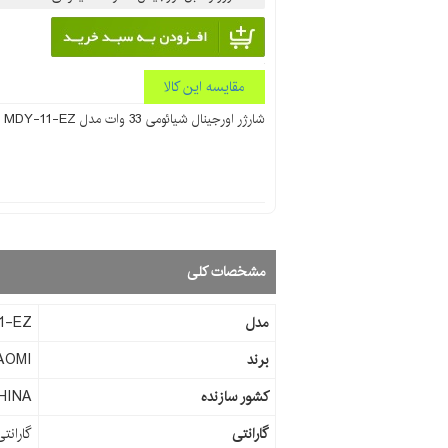
مقایسه این کالا
شارژر اورجینال شیائومی 33 وات مدل MDY-11-EZ دارای قابلیت توربو شارژ
مشخصات کلی
مدل
1-EZ
برند
AOMI
کشور سازنده
HINA
گارانتی
گارانت