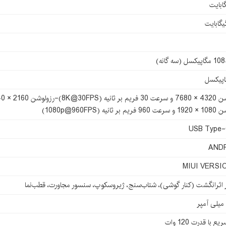
ل (سه گانه)
 ثانیه (1080p@960FPS)
USB Type-
AND
MIUI VERSI
ثرانگشت (کنار گوشی)، شتاب‌سنج، ژیروسکوپ، سنسور مجاورت، قطب‌نما
ع با قدرت 120 وات