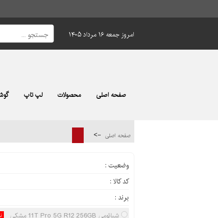
امروز جمعه ۱۶ مرداد ۱۴۰۵
صفحه اصلی
محصولات
لپ تاپ
گوشی
->
صفحه اصلی
وضعیت :
کد کالا :
برند :
شیائومی 11T Pro 5G R12 256GB مشکی
ن