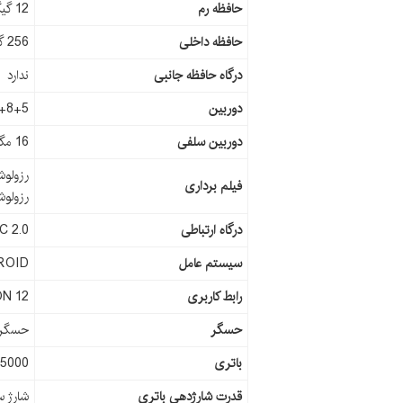
حافظه رم
12 گیگابایت
حافظه داخلی
256 گیگابایت
درگاه حافظه جانبی
ندارد
دوربین
108+8+5 مگاپیکس
دوربین سلفی
16 مگاپیکسل
فیلم برداری
رزولوشن 1080 × 1920 و سرعت 960 فریم بر
درگاه ارتباطی
C 2.0
سیستم عامل
ROID
رابط کاربری
ON 12
حسگر
حسگر ا
باتری
5000 میلی آمپر
قدرت شارژدهی باتری
شارژ سری