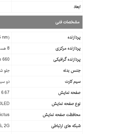
ابعاد
مشخصات فنی
پردازنده
5 nm)
پردازنده مرکزی
8 هسته‌ای (یک هسته 2.84 گیگاهرتز Kryo 680 و سه هسته 2.42 گیگاهرتز Kryo 680 و چهار هسته‌ 1.8 گیگاهرتز Kryo 680)
پردازنده گرافیکی
o 660
جنس بدنه
جلو ش
سیم کارت
دو سیم
صفحه نمایش
6.67 اینچ
نوع صفحه نمایش
OLED
محافظت صفحه نمایش
ictus
شبکه های ارتباطی
G, 2G