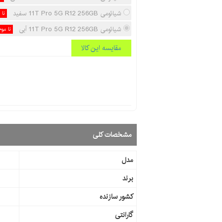
شیائومی 11T Pro 5G R12 256GB سفید
نا 
شیائومی 11T Pro 5G R12 256GB آبی
نا موج
مقایسه این کالا
مشخصات کلی
مدل
برند
کشور سازنده
گارانتی