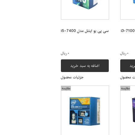
سی پی یو اینتل مدل i5-7400
۰ ریال
۰ ریال
رید
اضافه به سبد خرید
ت محصول
جزئیات محصول
مقایسه
مقایسه