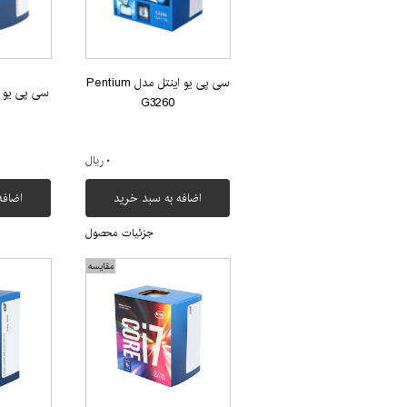
سی پی یو اینتل مدل Pentium
سی پی یو اینت
G3260
۰ ریال
اضافه به سبد خرید
اضافه
جزئیات محصول
مقایسه