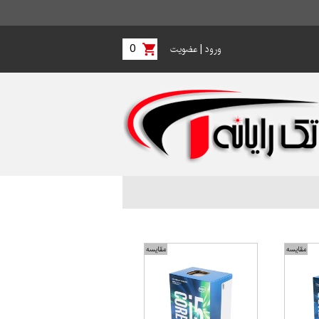
0
|
ورود
عضویت
مقایسه
مقایسه