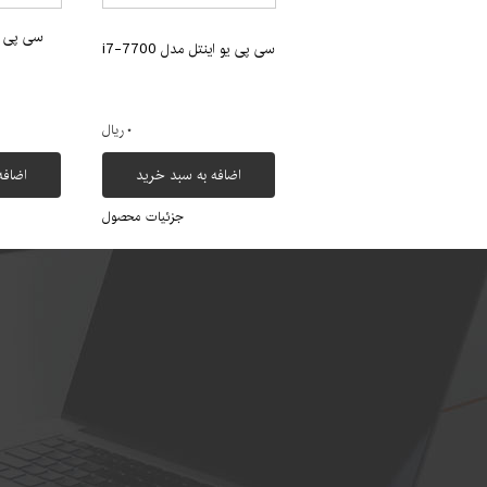
سی پی یو اینتل مدل i7-7700
۰ ریال
اضافه به سبد خرید
اضافه
جزئیات محصول