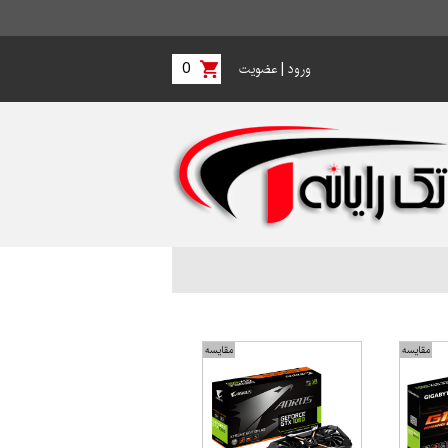
0
|
ورود
عضویت
مقایسه
مقایسه