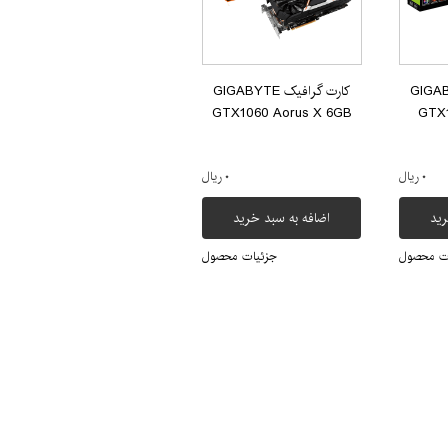
یک GIGABYTE
کارت گرافیک GIGABYTE
GTX1060 Aorus X 6GB
GTX
۰ ریال
۰ ریال
رید
اضافه به سبد خرید
ت محصول
جزئیات محصول