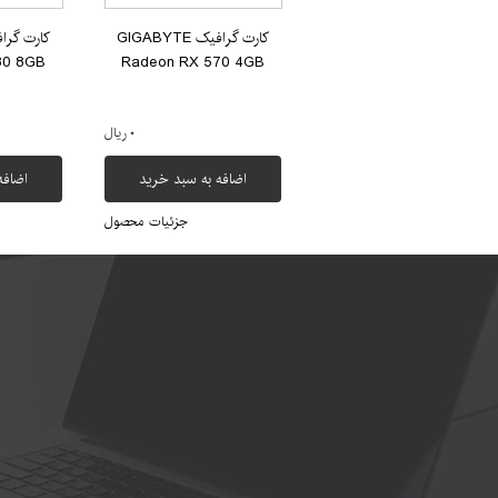
کارت گرافیک GIGABYTE
80 8GB
Radeon RX 570 4GB
۰ ریال
اضافه به سبد خرید
اضافه
جزئیات محصول