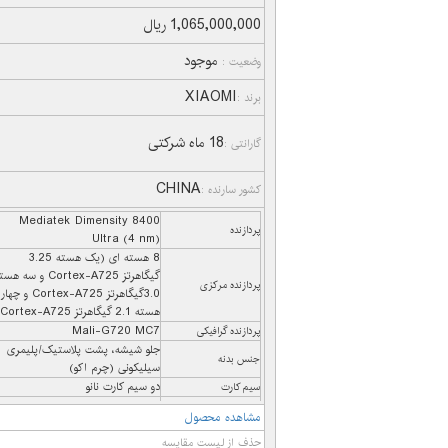
1,065,000,000 ریال
موجود
وضعیت :
XIAOMI
برند :
18 ماه شرکتی
گارانتی :
CHINA
کشور سارنده :
Mediatek Dimensity 8400
پردازنده
Ultra (4 nm)
8 هسته ای (یک هسته 3.25
گیگاهرتز Cortex-A725 و سه ه
پردازنده مرکزی
3.0گیگاهرتز Cortex-A725 و چهار
هسته 2.1 گیگاهرتز Cortex-A725)
Mali-G720 MC7
پردازنده گرافیکی
جلو شیشه‌، پشت پلاستیک/پلیمری
جنس بدنه
سیلیکونی (چرم اکو)
دو سیم کارت نانو
سیم کارت
6.67 اینچ
صفحه نمایش
مشاهده محصول
AMOLED 120Hz
نوع صفحه نمایش
حذف از لیست مقایسه
Corning Gorilla Glass 7i
محافظت صفحه نمایش